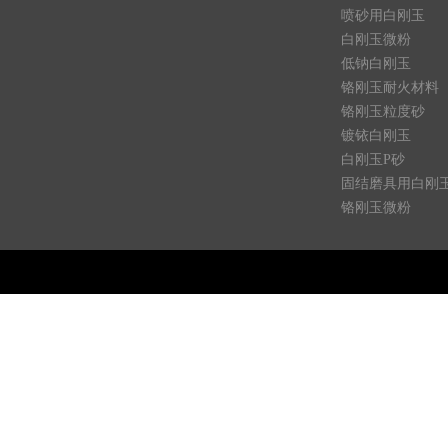
喷砂用白刚玉
白刚玉微粉
低钠白刚玉
铬刚玉耐火材料
铬刚玉粒度砂
镀铱白刚玉
白刚玉P砂
固结磨具用白刚
铬刚玉微粉