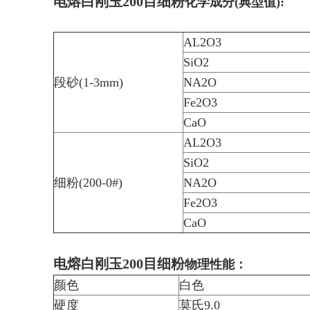
电熔白刚玉200目细粉
化学成分(典型值):
AL2O3
SiO2
段砂(1-3mm)
NA2O
Fe2O3
CaO
AL2O3
SiO2
细粉(200-0#)
NA2O
Fe2O3
CaO
电熔白刚玉200目细粉
物理性能：
颜色
白色
硬度
莫氏9.0