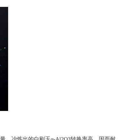
生成量，冶炼出的白刚玉α-Al2O3转换率高，因而耐