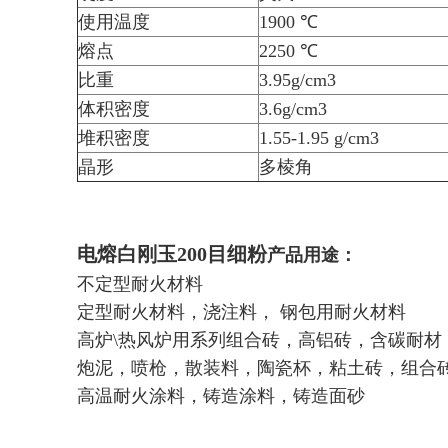
使用温度
1900 ℃
熔点
2250 ℃
比重
3.95g/cm3
体积密度
3.6g/cm3
堆积密度
1.55-1.95 g/cm3
晶形
多棱角
电熔白刚玉200目细粉
产品用途：
不定型耐火材料
定型耐火材料，浇注料， 钢包用耐火材料
高炉\热风炉用系列组合砖，高铝砖，含碳耐材
炮泥，喷枪，散装料，陶瓷杯，粘土砖，组合
高温耐火涂料，铸造涂料，铸造面砂