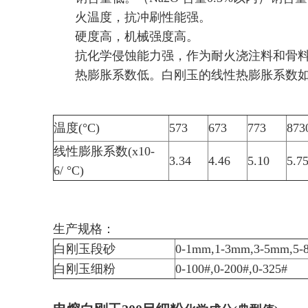
火温度，抗冲刷性能强。
硬度高，机械强度高。
抗化学侵蚀能力强，作为耐火浇注料和骨
热膨胀系数低。白刚玉的线性热膨胀系数
温度(°C)
573
673
773
873
线性膨胀系数(x10-
3.34
4.46
5.10
5.7
6/ °C)
生产规格：
白刚玉段砂
0-1mm,1-3mm,3-5mm,5
白刚玉细粉
0-100#,0-200#,0-325#