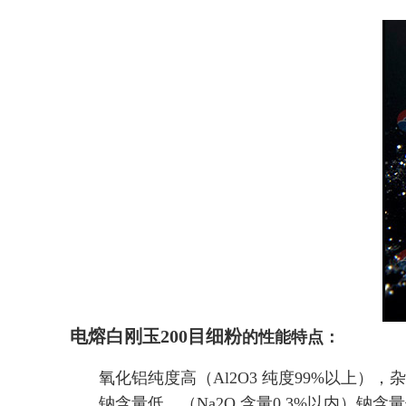
电熔白刚玉200目细粉
的性能特点：
氧化铝纯度高（Al2O3 纯度99%以上），
钠含量低。（Na2O 含量0.3%以内）钠含量