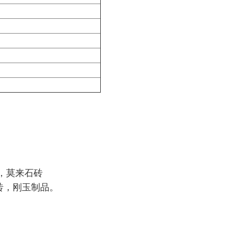
，莫来石砖
砖，刚玉制品。