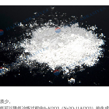
杂质少。
低可以降低冶炼过程中β-Al2O3（Na2O·11Al2O3）的