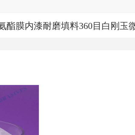
氨酯膜内漆耐磨填料360目白刚玉