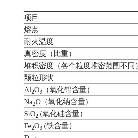
项目
熔点
耐火温度
真密度（比重）
堆积密度（各个粒度堆密范围不同
颗粒形状
Al
O
（氧化铝含量）
2
3
Na
O（氧化纳含量）
2
SiO
(氧化硅含量）
2
Fe
O
(铁含量）
2
3
D
: