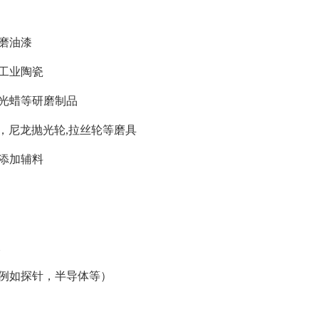
磨油漆
工业陶瓷
光蜡等研磨制品
，尼龙抛光轮,拉丝轮等磨具
添加辅料
水
例如探针，半导体等）