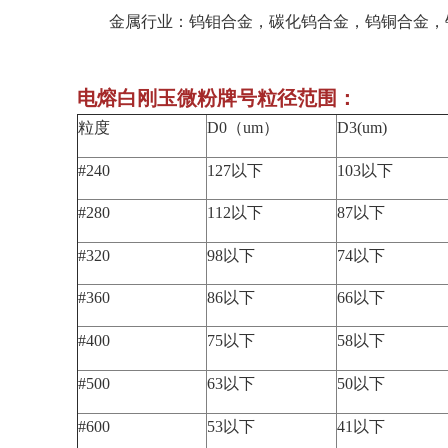
金属行业：钨钼合金，碳化钨合金，钨铜合金，
电熔白刚玉微粉牌号粒径范围：
粒度
D0（um）
D3(um)
#240
127以下
103以下
#280
112以下
87以下
#320
98以下
74以下
#360
86以下
66以下
#400
75以下
58以下
#500
63以下
50以下
#600
53以下
41以下