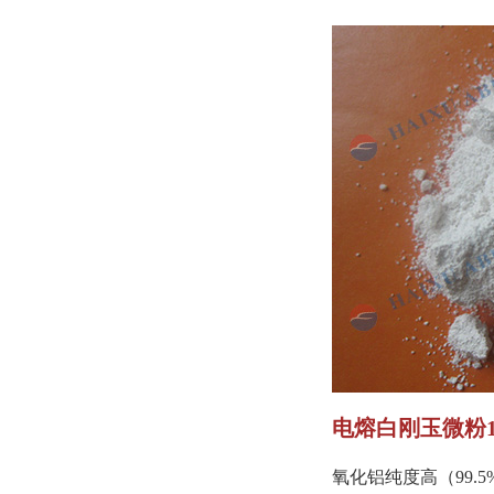
电熔白刚玉微粉1
氧化铝纯度高（99