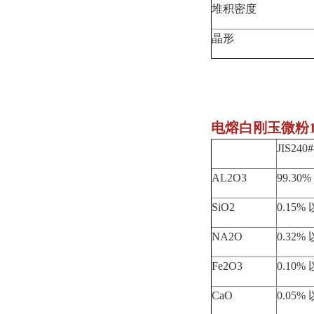
堆积密度
晶形
电熔白刚玉微粉1
JIS240#
AL2O3
99.30
SiO2
0.15%
NA2O
0.32%
Fe2O3
0.10%
CaO
0.05%