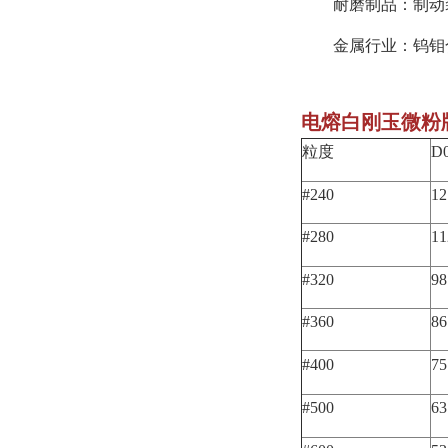
耐磨制品：制动
金属行业：钨钼
电熔白刚玉微粉
粒度
D
#240
1
#280
1
#320
9
#360
8
#400
7
#500
6