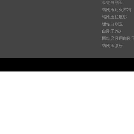
低钠白刚玉
铬刚玉耐火材料
铬刚玉粒度砂
镀铱白刚玉
白刚玉P砂
固结磨具用白刚
铬刚玉微粉