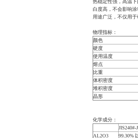
热稳定性强，高温下
白度高，不会影响涂
用途广泛，不仅用于
物理指标：
颜色
硬度
使用温度
熔点
比重
体积密度
堆积密度
晶形
化学成分：
JIS240#-
AL2O3
99.30%