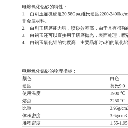
电熔氧化铝砂的特性：
1. 白刚玉显微硬度20.58Gpa,维氏硬度2200
非金属材料。
2. 白刚玉研磨能力强，喷砂效率高，由于具有很强
3. 白钢玉还可以直接用于研磨抛光，表面处理，
4. 白钢玉氧化铝的纯度高，主要晶相时α相的氧
电熔氧化铝砂的物理指标：
颜色
白色
硬度
莫氏9.0
使用温度
1900 ℃
熔点
2250 ℃
比重
3.95g/cm
体积密度
3.6g/cm3
堆积密度
1.55-1.95