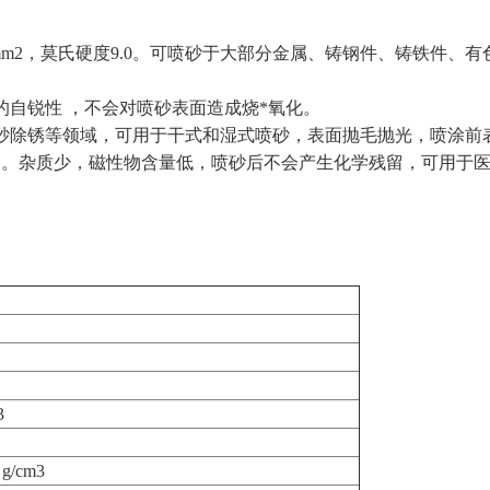
-2400kg/mm2，莫氏硬度9.0。可喷砂于大部分金属、铸钢件、
的自锐性 ，不会对喷砂表面造成烧*氧化。
喷砂除锈等领域，可用于干式和湿式喷砂，表面抛毛抛光，喷涂前
化铝。杂质少，磁性物含量低，喷砂后不会产生化学残留，可用于
3
 g/cm3