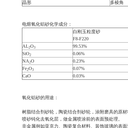
晶形
多棱角
电熔氧化铝砂化学成分：
白刚玉粒度砂
F8-F220
AL
O
99.53%
2
3
SiO
0.06%
2
NA
O
0.23%
2
Fe
O
0.07%
2
3
CaO
0.03%
氧化铝砂的用途：
树脂结合剂砂轮，陶瓷结合剂砂轮，涂附磨具的原材
喷砂钝化去氧化层，做金属喷涂前的表面预处理。
非金属例如亚克力、陶瓷复合材料、装饰玻璃的表面