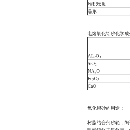
堆积密度
晶形
电熔氧化铝砂化学成
AL
O
2
3
SiO
2
NA
O
2
Fe
O
2
3
CaO
氧化铝砂的用途：
树脂结合剂砂轮，陶
喷砂钝化去氧化层，