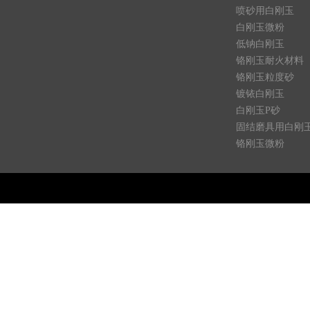
喷砂用白刚玉
白刚玉微粉
低钠白刚玉
铬刚玉耐火材料
铬刚玉粒度砂
镀铱白刚玉
白刚玉P砂
固结磨具用白刚
铬刚玉微粉