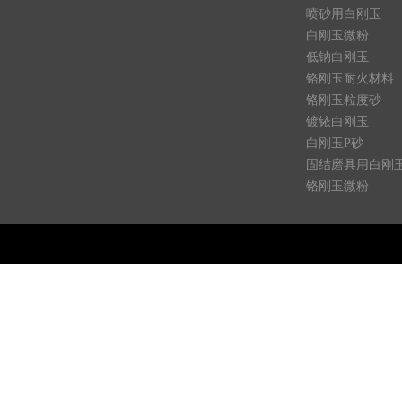
喷砂用白刚玉
白刚玉微粉
低钠白刚玉
铬刚玉耐火材料
铬刚玉粒度砂
镀铱白刚玉
白刚玉P砂
固结磨具用白刚
铬刚玉微粉