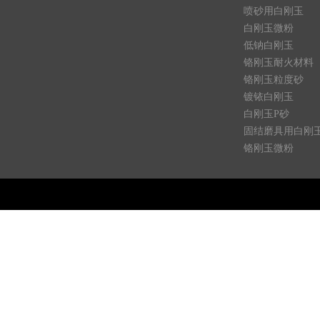
喷砂用白刚玉
白刚玉微粉
低钠白刚玉
铬刚玉耐火材料
铬刚玉粒度砂
镀铱白刚玉
白刚玉P砂
固结磨具用白刚
铬刚玉微粉