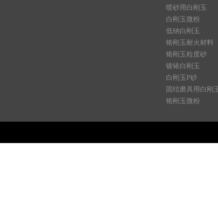
喷砂用白刚玉
白刚玉微粉
低钠白刚玉
铬刚玉耐火材料
铬刚玉粒度砂
镀铱白刚玉
白刚玉P砂
固结磨具用白刚
铬刚玉微粉