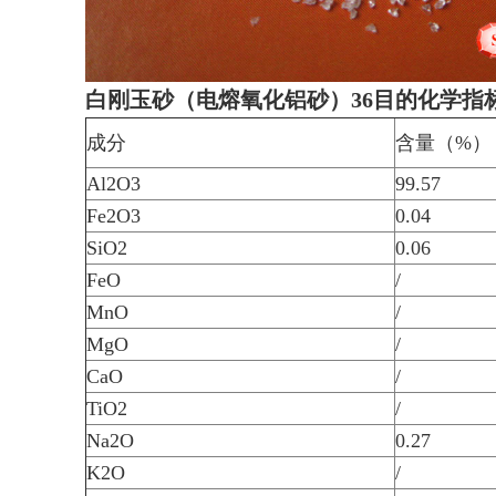
白刚玉砂（电熔氧化铝砂）36目的化学指
成分
含量（%）
Al2O3
99.57
Fe2O3
0.04
SiO2
0.06
FeO
/
MnO
/
MgO
/
CaO
/
TiO2
/
Na2O
0.27
K2O
/