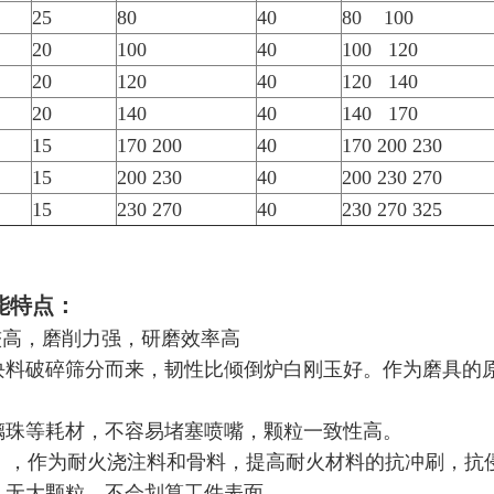
25
80
40
80 100
20
100
40
100 120
20
120
40
120 140
20
140
40
140 170
15
170 200
40
170 200 230
15
200 230
40
200 230 270
15
230 270
40
230 270 325
能特点：
较高，磨削力强，研磨效率高
级块料破碎筛分而来，韧性比倾倒炉白刚玉好。作为磨具的
璃珠等耗材，不容易堵塞喷嘴，颗粒一致性高。
以内），作为耐火浇注料和骨料，提高耐火材料的抗冲刷，抗
，无大颗粒，不会划算工件表面