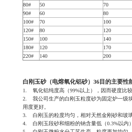
80#
50
70
90#
60
80
100#
70
100
120#
80
120
150#
100
140
180#
120
170
220#
140
200
白刚玉砂（电熔氧化铝砂）36目的主要性
1. 氧化铝纯度高（99%以上），因而硬度比
2. 我公司生产的白刚玉粒度砂为固定炉一
用度更好。
3. 白刚玉的粒度均匀，相对天然金刚砂和玻
4. 白刚玉段砂和细粉的钠含量低（0.3%
5. 白刚玉微粉水分工艺生产，粒度更加均匀