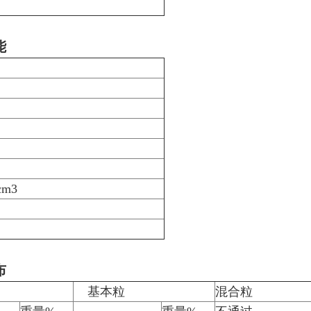
能
/cm3
布
基本粒
混合粒