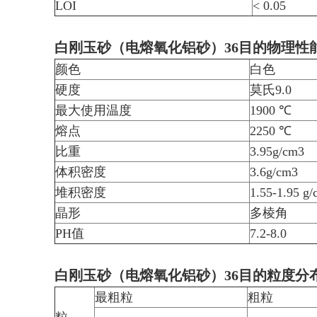
LOI
< 0.05
白刚玉砂（电熔氧化铝砂）36目的物理性
颜色
白色
硬度
莫氏9.0
最大使用温度
1900 ℃
熔点
2250 ℃
比重
3.95g/cm3
体积密度
3.6g/cm3
堆积密度
1.55-1.95 g
晶形
多棱角
PH值
7.2-8.0
白刚玉砂（电熔氧化铝砂）36目的粒度分
最粗粒
粗粒