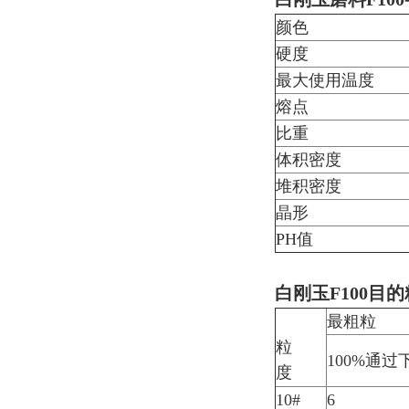
颜色
硬度
最大使用温度
熔点
比重
体积密度
堆积密度
晶形
PH值
白刚玉F100目
最粗粒
粒
100%通过
度
10#
6