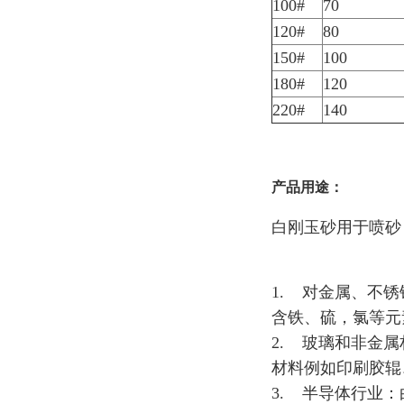
100#
70
120#
80
150#
100
180#
120
220#
140
产品用途：
白刚玉砂用于喷砂
1. 对金属、不
含铁、硫，氯等元
2. 玻璃和非金
材料例如印刷胶辊
3. 半导体行业