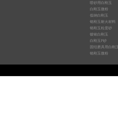
喷砂用白刚玉
白刚玉微粉
低钠白刚玉
铬刚玉耐火材料
铬刚玉粒度砂
镀铱白刚玉
白刚玉P砂
固结磨具用白刚
铬刚玉微粉